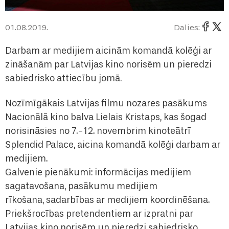
01.08.2019.
Dalies:
Darbam ar medijiem aicinām komandā kolēģi ar
zināšanām par Latvijas kino norisēm un pieredzi
sabiedrisko attiecību jomā.
Nozīmīgākais Latvijas filmu nozares pasākums
Nacionālā kino balva Lielais Kristaps, kas šogad
norisināsies no 7.-12. novembrim kinoteātrī
Splendid Palace, aicina komandā kolēģi darbam ar
medijiem.
Galvenie pienākumi: informācijas medijiem
sagatavošana, pasākumu medijiem
rīkošana, sadarbības ar medijiem koordinēšana.
Priekšrocības pretendentiem ar izpratni par
Latvijas kino norisēm un pieredzi sabiedrisko