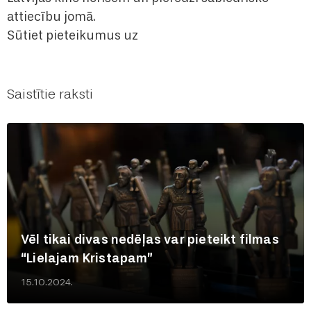
attiecību jomā.
Sūtiet pieteikumus uz
Saistītie raksti
Vēl tikai divas nedēļas var pieteikt filmas
“Lielajam Kristapam”
15.10.2024.