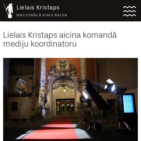
Lielais Kristaps
NACIONĀLĀ KINO BALVA
Lielais Kristaps aicina komandā
mediju koordinatoru