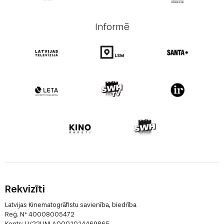
Informē
Rekvizīti
Latvijas Kinematogrāfistu savienība, biedrība
Reģ. N° 40008005472
Konts: LV22UNLA0001014469865