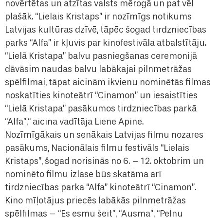
novērtētas un atzītas valsts mērogā un pat vēl
plašāk. “Lielais Kristaps” ir nozīmīgs notikums
Latvijas kultūras dzīvē, tāpēc šogad tirdzniecības
parks “Alfa” ir kļuvis par kinofestivāla atbalstītāju.
“Lielā Kristapa” balvu pasniegšanas ceremonijā
dāvāsim naudas balvu labākajai pilnmetrāžas
spēlfilmai, tāpat aicinām ikvienu nominētās filmas
noskatīties kinoteātrī “Cinamon” un iesaistīties
“Lielā Kristapa” pasākumos tirdzniecības parkā
“Alfa”,“ aicina vadītāja Liene Apine.
Nozīmīgākais un senākais Latvijas filmu nozares
pasākums, Nacionālais filmu festivāls “Lielais
Kristaps”, šogad norisinās no 6. – 12. oktobrim un
nominēto filmu izlase būs skatāma arī
tirdzniecības parka “Alfa” kinoteātrī “Cinamon”.
Kino mīļotājus priecēs labākās pilnmetrāžas
spēlfilmas – “Es esmu šeit”, “Ausma”, “Pelnu