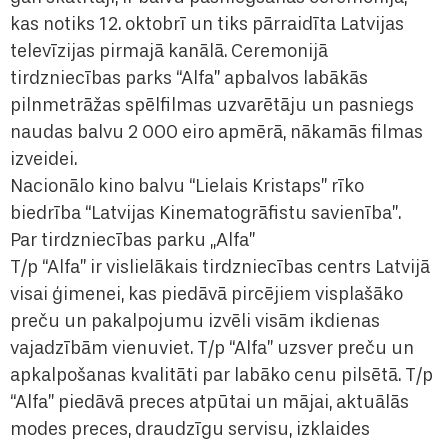
kas notiks 12. oktobrī un tiks pārraidīta Latvijas
televīzijas pirmajā kanālā. Ceremonijā
tirdzniecības parks “Alfa” apbalvos labākās
pilnmetrāžas spēlfilmas uzvarētāju un pasniegs
naudas balvu 2 000 eiro apmērā, nākamās filmas
izveidei.
Nacionālo kino balvu “Lielais Kristaps” rīko
biedrība “Latvijas Kinematogrāfistu savienība”.
Par tirdzniecības parku „Alfa”
T/p “Alfa” ir vislielākais tirdzniecības centrs Latvijā
visai ģimenei, kas piedāvā pircējiem visplašāko
preču un pakalpojumu izvēli visām ikdienas
vajadzībām vienuviet. T/p “Alfa” uzsver preču un
apkalpošanas kvalitāti par labāko cenu pilsētā. T/p
“Alfa” piedāvā preces atpūtai un mājai, aktuālās
modes preces, draudzīgu servisu, izklaides