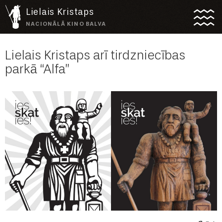
Lielais Kristaps
NACIONĀLĀ KINO BALVA
Lielais Kristaps arī tirdzniecības
parkā “Alfa”