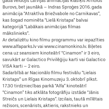
gadā veidojis Latvijas animācijas klasiķis Arnolds
Burovs, bet jaunākā – Indras Sproģes 2016. gada
animācija “Atraktīva Briežvabole no Carnikavas”,
kas šogad nominēta “Lielā Kristapa” balvai
kategorijā “Labākais animācijas filmas
mākslinieks”.
Ar detalizētu kino filmu programmu var iepazīties
www.alfaparks.lv vai www.cinamonkino.lv. Biļetes
cena uz seansiem kinoteātrī “Cinamon” ir 3 eiro,
savukārt ar Galactico Privilēģiju karti vai Galactico
VISA karti – 2 eiro.
Sadarbībā ar Nacionālo filmu festivālu “Lielais
Kristaps” un Rīgas Kinomuzeju 3. oktobrī plkst.
17.30 tirdzniecības parkā “Alfa” kinoteātrī
“Cinamon” tiks atklāta fotogrāfiju izstāde “Jānis
Streičs un Lielais Kristaps”. Izcilais, tautā mīlētais
režisors, scenārists, aktieris, rakstnieks un