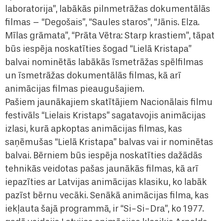
laboratorija”, labākās pilnmetrāžas dokumentālās
filmas – “Degošais”, “Saules staros”, “Jānis. Elza.
Mīlas grāmata”, “Prāta Vētra: Starp krastiem”, tāpat
būs iespēja noskatīties šogad “Lielā Kristapa”
balvai nominētās labākās īsmetrāžas spēlfilmas
un īsmetrāžas dokumentālās filmas, kā arī
animācijas filmas pieaugušajiem.
Pašiem jaunākajiem skatītājiem Nacionālais filmu
festivāls “Lielais Kristaps” sagatavojis animācijas
izlasi, kurā apkoptas animācijas filmas, kas
saņēmušas “Lielā Kristapa” balvas vai ir nominētas
balvai. Bērniem būs iespēja noskatīties dažādās
tehnikās veidotas pašas jaunākās filmas, kā arī
iepazīties ar Latvijas animācijas klasiku, ko labāk
pazīst bērnu vecāki. Senākā animācijas filma, kas
iekļauta šajā programmā, ir “Si-Si-Dra”, ko 1977.