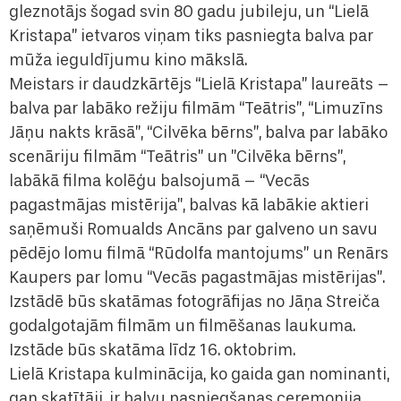
gleznotājs šogad svin 80 gadu jubileju, un “Lielā
Kristapa” ietvaros viņam tiks pasniegta balva par
mūža ieguldījumu kino mākslā.
Meistars ir daudzkārtējs “Lielā Kristapa” laureāts –
balva par labāko režiju filmām “Teātris”, “Limuzīns
Jāņu nakts krāsā”, “Cilvēka bērns”, balva par labāko
scenāriju filmām “Teātris” un ”Cilvēka bērns”,
labākā filma kolēģu balsojumā – “Vecās
pagastmājas mistērija”, balvas kā labākie aktieri
saņēmuši Romualds Ancāns par galveno un savu
pēdējo lomu filmā “Rūdolfa mantojums” un Renārs
Kaupers par lomu “Vecās pagastmājas mistērijas”.
Izstādē būs skatāmas fotogrāfijas no Jāņa Streiča
godalgotajām filmām un filmēšanas laukuma.
Izstāde būs skatāma līdz 16. oktobrim.
Lielā Kristapa kulminācija, ko gaida gan nominanti,
gan skatītāji, ir balvu pasniegšanas ceremonija,