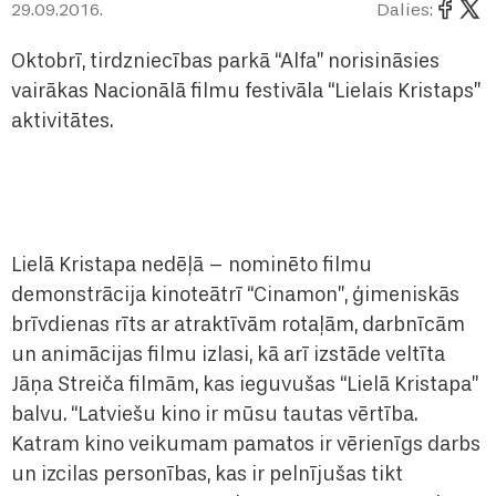
29.09.2016.
Dalies:
Oktobrī, tirdzniecības parkā “Alfa” norisināsies
vairākas Nacionālā filmu festivāla “Lielais Kristaps”
aktivitātes.
Lielā Kristapa nedēļā – nominēto filmu
demonstrācija kinoteātrī “Cinamon”, ģimeniskās
brīvdienas rīts ar atraktīvām rotaļām, darbnīcām
un animācijas filmu izlasi, kā arī izstāde veltīta
Jāņa Streiča filmām, kas ieguvušas “Lielā Kristapa”
balvu. “Latviešu kino ir mūsu tautas vērtība.
Katram kino veikumam pamatos ir vērienīgs darbs
un izcilas personības, kas ir pelnījušas tikt