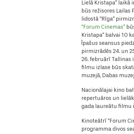
Lielā Kristapa” laik
būs režisores Lailas
lidostā “Rīga” pirmiz
“Forum Cinemas”
bū
Kristapa” balvai 10 k
Īpašus seansus piedz
pirmizrādēs 24. un 25
26. februārī Tallinas
filmu izlase būs ska
muzejā, Dabas muzejā
Nacionālajai kino bal
repertuāros un lielā
gada laureātu filmu 
Kinoteātrī “Forum Ci
programma divos sean