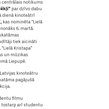
s centrālais notikums
ēkļi”
par dzīvo dabu
ā dienā kinoteātrī
,
kas nominēta “Lielā
a nonāks 6. martā.
 skatāmas
ītāji tiek aicināti
 “Lielā Kristapa”
bas un mūzikas
iemā Liepupē.
 Latvijas kinoteātru
 skatāma pagājušā
cija.
udentu filmu
 tostarp arī studentu