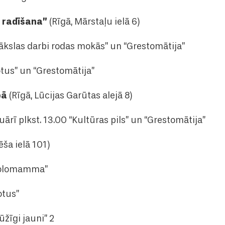
n radīšana”
(Rīgā, Mārstaļu ielā 6)
“Mākslas darbi rodas mokās” un “Grestomātija”
Lotus” un “Grestomātija”
pā
(Rīgā, Lūcijas Garūtas alejā 8)
ebruārī plkst. 13.00 “Kultūras pils” un “Grestomātija”
ēša ielā 101)
 “Solomamma”
Lotus”
ūžīgi jauni” 2