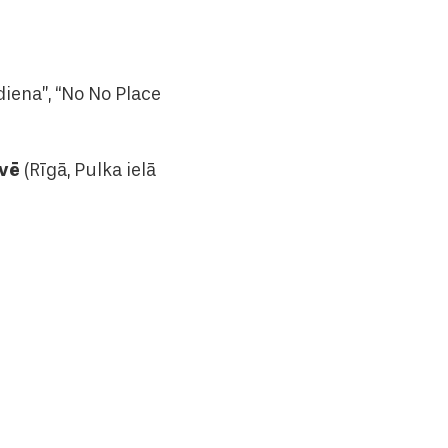
rdiena”, “No No Place
uvē
(Rīgā, Pulka ielā