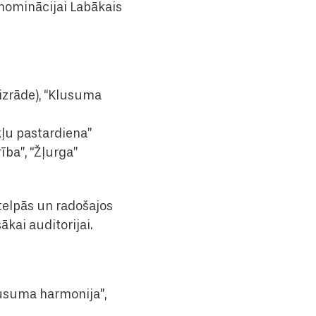
ī nominācijai Labākais
mizrāde), “Klusuma
ekļu pastardiena”
ība”, “Žļurga”
telpās un radošajos
kai auditorijai.
lusuma harmonija”,