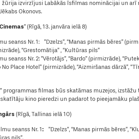
u žūrija izvirzījusi Labākās īsfilmas nominācijai un ar
 Jēkabs Okonovs.
 Cinemas
” (Rīgā, 13. janvāra ielā 8)
filmu seanss Nr. 1: ”Dzelzs”, “Manas pirmās bēres” (pir
izrāde), “Grestomātija” , “Kultūras pils”
ilmu seanss Nr. 2: ”Vērotājs”, “Bardo” (pirmizrāde), “Put
 No Place Hotel” (pirmizrāde), “Aizmiršanas dārzā”, “Tīr
a” programmas filmas būs skatāmas muzejos, izstāžu 
 skatītāju kino pieredzi un padarot to pieejamāku plašā
Angārs
(Rīgā, Tallinas ielā 10)
:
filmu seanss Nr. 1
”Dzelzs”, “Manas pirmās bēres”, “K
ras pils”.