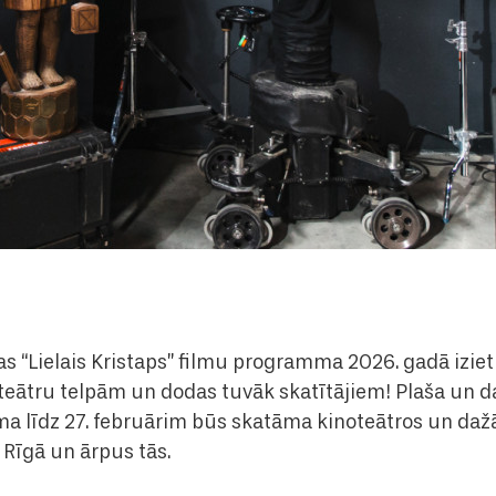
as “Lielais Kristaps” filmu programma 2026. gadā izie
teātru telpām un dodas tuvāk skatītājiem! Plaša un 
līdz 27. februārim būs skatāma kinoteātros un daž
 Rīgā un ārpus tās.