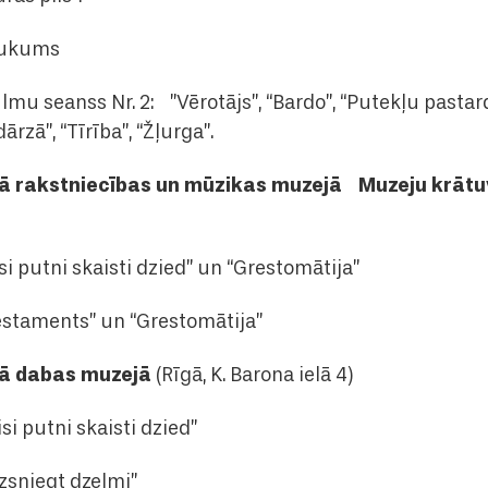
raukums
sfilmu seanss Nr. 2: ”Vērotājs”, “Bardo”, “Putekļu pasta
ārzā”, “Tīrība”, “Žļurga”.
jā rakstniecības un mūzikas muzejā
Muzeju krāt
Visi putni skaisti dzied” un “Grestomātija”
Testaments” un “Grestomātija”
jā dabas muzejā
(Rīgā, K. Barona ielā 4)
isi putni skaisti dzied”
izsniegt dzelmi”