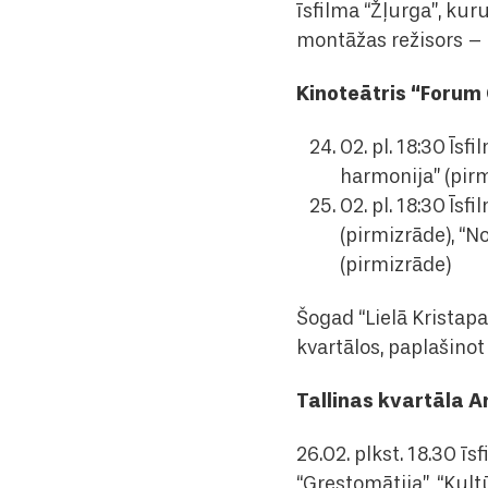
īsfilma “Žļurga”, kur
montāžas režisors –
Kinoteātris “Forum
02. pl. 18:30 Īs
harmonija” (pirm
02. pl. 18:30 Īsf
(pirmizrāde), “No
(pirmizrāde)
Šogad “Lielā Kristap
kvartālos, paplašinot
Tallinas kvartāla 
26.02. plkst. 18.30 īs
“Grestomātija”, “Kultū