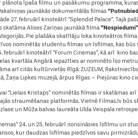
ā ir plānota īpaša filmu un pasākumu programma, kura
“Putnubied
 Pakalniņas jaunākās dokumentālās filmas
rāde 27. februārī kinoteātrī “Splendid Palace”. Tajā paš
“Nospiedumi”
s skatāma Alises Zariņas jaunākā filma
ategorijās. Pie plašāka skatītāju loka kinoteātros film
īvos nominētās studentu filmas un īsfilmas, kas būs
. februārī kinoteātrī “Forum Cinemas”, kā arī kino baud
 ielas kvartāla Angārā iepazīties ar nominēto īso metru.
tāma arī citās kultūrvietās Rīgā: ZUZEUM, Rakstniecī
, Žaņa Lipkes muzejā, ārpus Rīgas – Piejūras kino c
vai “Lielais Kristaps” nominētās filmas ir skatāmas arī
kajās straumēšanas platformās. Vietnē Filmas.lv būs
izlase un Mūža balvas laureāta Ulda Veispala retrospek
nemas” 24. un 25. februārī norisināsies īsfilmu un st
sos, kur daudzas īsfilmas piedzīvos savu pirmizrādi,