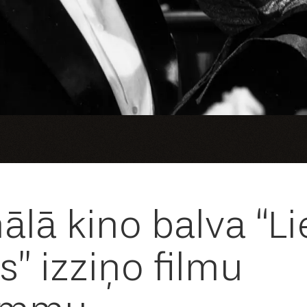
lā kino balva “Li
s” izziņo filmu