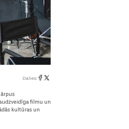
Dalies:
t ārpus
daudzveidīga filmu un
ādās kultūras un