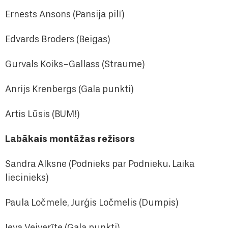
Ernests Ansons (Pansija pilī)
Edvards Broders (Beigas)
Gurvals Koiks-Gallass (Straume)
Anrijs Krenbergs (Gala punkti)
Artis Lūsis (BUM!)
Labākais montāžas režisors
Sandra Alksne (Podnieks par Podnieku. Laika
liecinieks)
Paula Ločmele, Jurģis Ločmelis (Dumpis)
Ieva Veiverīte (Gala punkti)