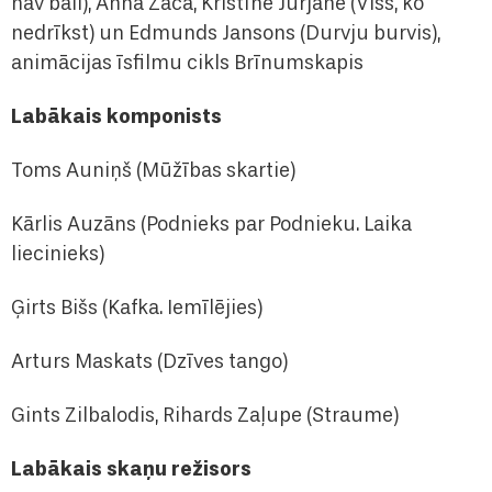
nav bail), Anna Zača, Kristīne Jurjāne (Viss, ko
nedrīkst) un Edmunds Jansons (Durvju burvis),
animācijas īsfilmu cikls Brīnumskapis
Labākais komponists
Toms Auniņš (Mūžības skartie)
Kārlis Auzāns (Podnieks par Podnieku. Laika
liecinieks)
Ģirts Bišs (Kafka. Iemīlējies)
Arturs Maskats (Dzīves tango)
Gints Zilbalodis, Rihards Zaļupe (Straume)
Labākais skaņu režisors