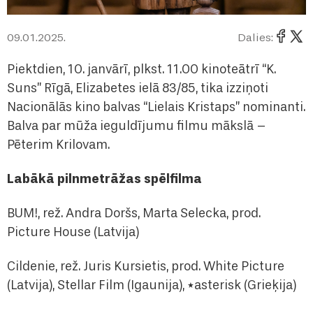
09.01.2025.
Dalies:
Piektdien, 10. janvārī, plkst. 11.00 kinoteātrī “K.
Suns” Rīgā, Elizabetes ielā 83/85, tika izziņoti
Nacionālās kino balvas “Lielais Kristaps” nominanti.
Balva par mūža ieguldījumu filmu mākslā –
Pēterim Krilovam.
Labākā pilnmetrāžas spēlfilma
BUM!, rež. Andra Doršs, Marta Selecka, prod.
Picture House (Latvija)
Cildenie, rež. Juris Kursietis, prod. White Picture
(Latvija), Stellar Film (Igaunija), *asterisk (Grieķija)