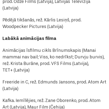
prod. Odze Films (Latvija), Latvijas Televīzija
(Latvija)
Pēdējā tikšanās, rež. Kārlis Lesiņš, prod.
Woodpecker Pictures (Latvija)
Labākā animācijas filma
Animācijas īsfilmu cikls Brīnumskapis (Manai
mammai nav bail; Viss, ko nedrīkst; Durvju burvis),
rež. Krista Burāne, prod. VFS Films (Latvija),
TET+ (Latvija)
Freeride in C, rež. Edmunds Jansons, prod. Atom Art
(Latvija)
Kafka. Iemīlējies, rež. Zane Oborenko, prod. Atom
Art (Latvija), Maur Film (Čehija)