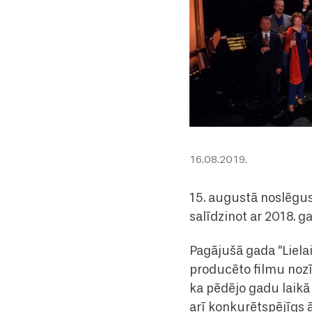
16.08.2019.
15. augustā noslēgusi
salīdzinot ar 2018. g
Pagājušā gada “Lielai
producēto filmu nozī
ka pēdējo gadu laikā L
arī konkurētspējīgs ā