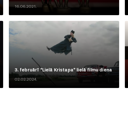
16.06.2021.
3. februārī “Lielā Kristapa” lielā filmu diena
02.02.2024.