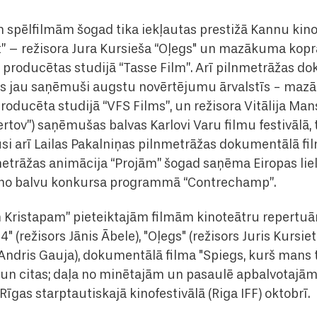
m spēlfilmām šogad tika iekļautas prestižā Kannu kin
t” – režisora Jura Kursieša “Oļegs" un mazākuma kop
s producētas studijā “Tasse Film”. Arī pilnmetrāžas d
, kas jau saņēmuši augstu novērtējumu ārvalstīs - m
producēta studijā “VFS Films”, un režisora Vitālija Ma
“Vertov”) saņēmušas balvas Karlovi Varu filmu festivālā,
usi arī Lailas Pakalniņas pilnmetrāžas dokumentālā fil
metrāžas animācija “Projām” šogad saņēma Eiropas lie
veno balvu konkursa programmā “Contrechamp”.
m Kristapam” pieteiktajām filmām kinoteātru repertu
4" (režisors Jānis Ābele), "Oļegs" (režisors Juris Kursie
Andris Gauja), dokumentālā filma "Spiegs, kurš mans tē
 un citas; daļa no minētajām un pasaulē apbalvotajām
Rīgas starptautiskajā kinofestivālā (Riga IFF) oktobrī.