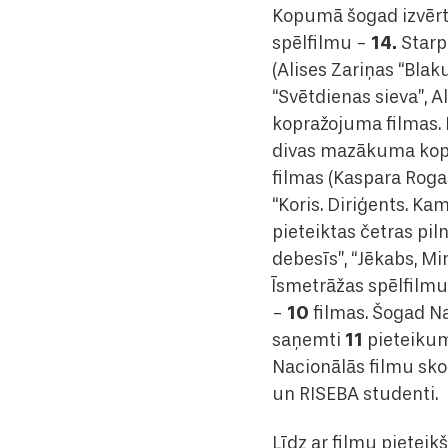
Kopumā šogad izvērt
14.
spēlfilmu -
Starp
(Alises Zariņas “Blak
“Svētdienas sieva”, 
kopražojuma filmas.
divas mazākuma kopr
filmas (Kaspara Roga
“Koris. Diriģents. K
pieteiktas četras pi
debesīs”, “Jēkabs, M
Īsmetrāžas spēlfilmu
10
-
filmas. Šogad Na
11
saņemti
pieteikum
Nacionālās filmu sko
un RISEBA studenti.
Līdz ar filmu pieteik