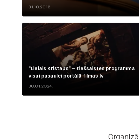
31.10.2018.
“Lielais Kristaps” – tiešsaistes programma
visai pasaulei portālā filmas.lv
30.01.2024.
Organizē