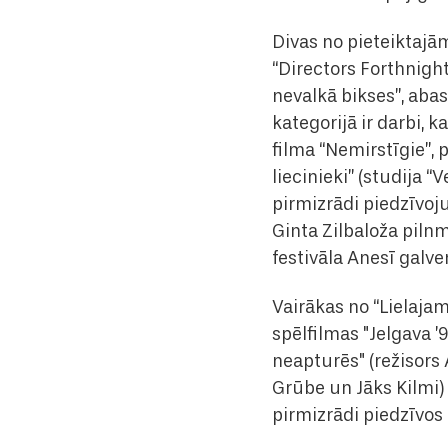
Divas no pieteiktajā
“Directors Forthnigh
nevalkā bikses”, aba
kategorijā ir darbi
filma “Nemirstīgie”, 
liecinieki” (studija 
pirmizrādi piedzīvoj
Ginta Zilbaloža piln
festivāla Anesī gal
Vairākas no “Lielaja
spēlfilmas "Jelgava ’9
neapturēs" (režisors 
Grūbe un Jāks Kilmi)
pirmizrādi piedzīvos 