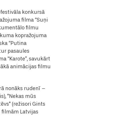
ofestivāla konkursā
ražojuma filma “Suņi
okumentālo filmu
azākuma kopražojuma
nska “Putina
 tur pasaules
ma “Karote”, savukārt
lākā animācijas filmu
ārā nonāks rudenī –
tis), "Nekas mūs
vs" (režisori Gints
 filmām Latvijas