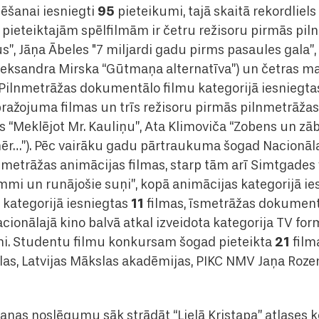
95
ēšanai iesniegti
pieteikumi, tajā skaitā rekordliel
 pieteiktajām spēlfilmām ir četru režisoru pirmās pil
us”, Jāņa Ābeles "7 miljardi gadu pirms pasaules gala”
Aleksandra Mirska “Gūtmaņa alternatīva”) un četras
 Pilnmetrāžas dokumentālo filmu kategorijā iesniegt
ažojuma filmas un trīs režisoru pirmās pilnmetrāža
s “Meklējot Mr. Kauliņu”, Ata Klimoviča “Zobens un zā
amēr…”). Pēc vairāku gadu pārtraukuma šogad Nacionāla
lnmetrāžas animācijas filmas, starp tām arī Simtgades
immi un runājošie suņi”, kopā animācijas kategorijā i
11
 kategorijā iesniegtas
filmas, īsmetrāžas dokumentā
cionālajā kino balvā atkal izveidota kategorija TV for
21
i. Studentu filmu konkursam šogad pieteikta
film
las, Latvijas Mākslas akadēmijas, PIKC NMV Jaņa Roze
šanas noslēgumu sāk strādāt “Lielā Kristapa” atlases 