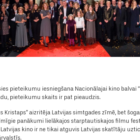
es pieteikumu iesniegšana Nacionālajai kino balvai “L
adu, pieteikumu skaits ir pat pieaudzis.
s Kristaps” aizritēja Latvijas simtgades zīmē, bet šogad
mīgie panākumi lielākajos starptautiskajos filmu fest
atvijas kino ir ne tikai atguvis Latvijas skatītāju uztic
rvalstīs.