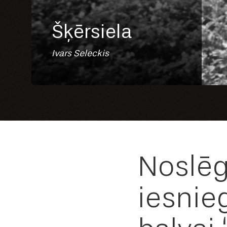
Šķērsiela
Ivars Seleckis
Noslēg
iesnie