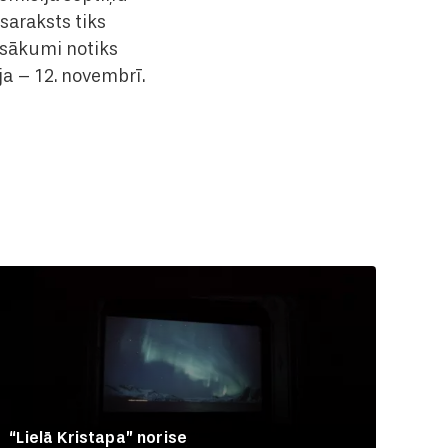
saraksts tiks
asākumi notiks
ja – 12. novembrī.
“Lielā Kristapa” norise