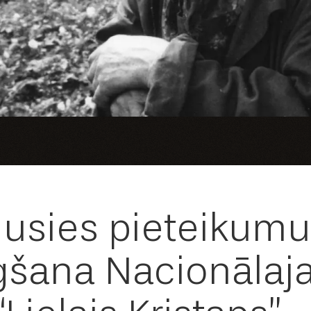
usies pieteikumu
gšana Nacionālaja