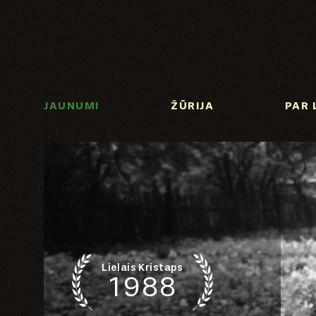
JAUNUMI
ŽŪRIJA
PAR 
Lielais Kristaps
1988