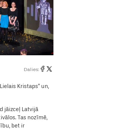
Dalies:
ielais Kristaps” un,
 jāizceļ Latvijā
ivālos. Tas nozīmē,
ību, bet ir