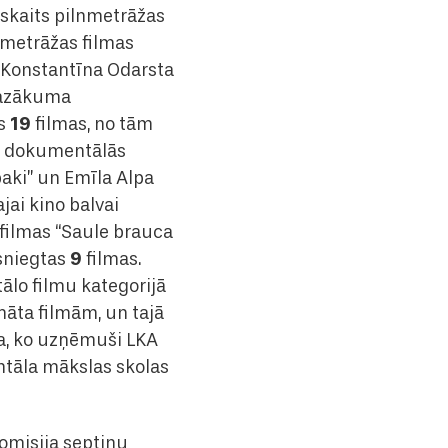
s skaits pilnmetrāžas
nmetrāžas filmas
, Konstantīna Odarsta
 mazākuma
19
as
filmas, no tām
s dokumentālās
baki” un Emīla Alpa
jai kino balvai
 filmas “Saule brauca
9
esniegtas
filmas.
lo filmu kategorijā
māta filmām, un tajā
a, ko uzņēmuši LKA
ntāla mākslas skolas
komisija septiņu