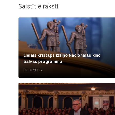
Saistītie raksti
Lielais Kristaps izziņo Nacionālās kino
balvas programmu
31.10.2018.