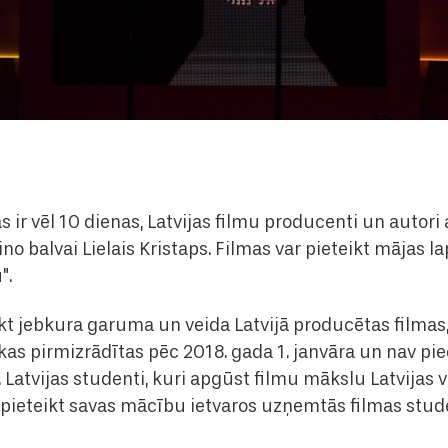
 ir vēl 10 dienas, Latvijas filmu producenti un autori a
no balvai Lielais Kristaps. Filmas var pieteikt mājas lap
".
ikt jebkura garuma un veida Latvijā producētas filmas,
as pirmizrādītas pēc 2018. gada 1. janvāra un nav pie
. Latvijas studenti, kuri apgūst filmu mākslu Latvijas v
i pieteikt savas mācību ietvaros uzņemtās filmas stu