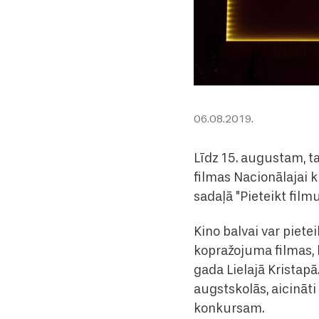
06.08.2019.
Līdz 15. augustam, tas
filmas Nacionālajai ki
sadaļā "Pieteikt filmu
Kino balvai var piete
kopražojuma filmas, k
gada Lielajā Kristapā
augstskolās, aicināt
konkursam.