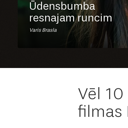
Ūdensbumba
resnajam runcim
Varis Brasla
Vēl 10 
filmas 