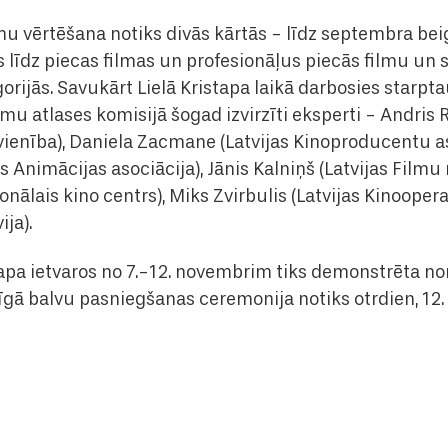
lmu vērtēšana notiks divās kārtās - līdz septembra be
s līdz piecas filmas un profesionāļus piecās filmu un
orijās. Savukārt Lielā Kristapa laikā darbosies starpta
lmu atlases komisijā šogad izvirzīti eksperti - Andris 
ienība), Daniela Zacmane (Latvijas Kinoproducentu aso
s Animācijas asociācija), Jānis Kalniņš (Latvijas Filmu
onālais kino centrs), Miks Zvirbulis (Latvijas Kinooper
ija).
istapa ietvaros no 7.-12. novembrim tiks demonstrēta n
gā balvu pasniegšanas ceremonija notiks otrdien, 12.