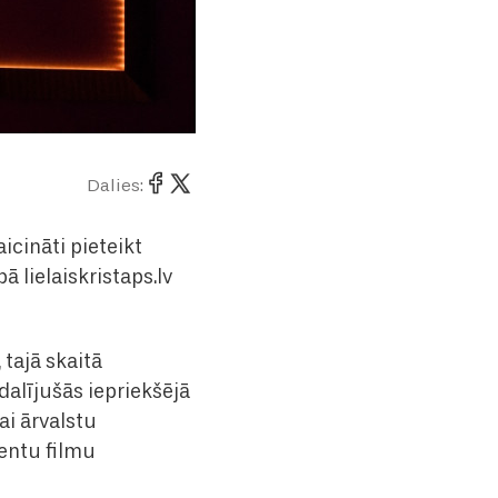
Dalies:
icināti pieteikt
ā lielaiskristaps.lv
 tajā skaitā
dalījušās iepriekšējā
ai ārvalstu
dentu filmu