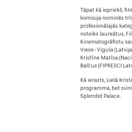
Tāpat kā iepriekš, fi
komisija nominēs trī
profesionālajās kateg
noteiks laureātus. Fi
Kinematogrāfistu sav
Viese-Vigula (Latvija
Kristīne Matīsa (Naci
Balčus (FIPRESCI Latv
Kā ierasts, Lielā Kr
programma, bet svinī
Splendid Palace.