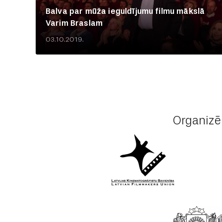
Balva par mūža ieguldījumu filmu mākslā
Varim Braslam
03.10.2019.
Organizē