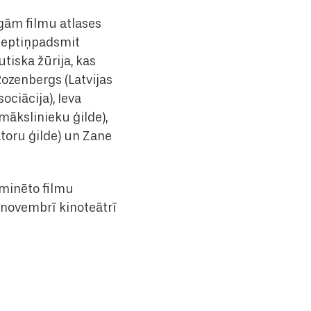
igām filmu atlases
 septiņpadsmit
utiska žūrija, kas
Rozenbergs (Latvijas
ciācija), Ieva
 mākslinieku ģilde),
atoru ģilde) un Zane
ominēto filmu
 novembrī kinoteātrī