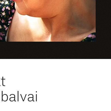
t
 balvai