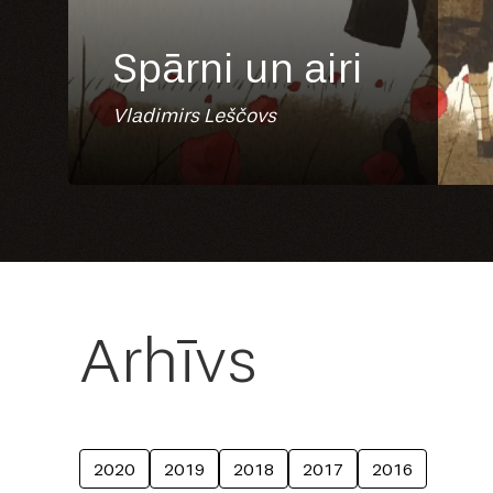
Spārni un airi
Vladimirs Leščovs
Arhīvs
2020
2019
2018
2017
2016