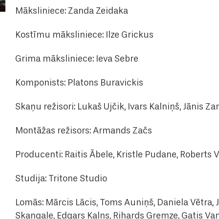
Māksliniece: Zanda Zeidaka
Kostīmu māksliniece: Ilze Grickus
Grima māksliniece: Ieva Sebre
Komponists: Platons Buravickis
Skaņu režisori: Lukaš Ujčik, Ivars Kalniņš, Jānis Za
Montāžas režisors: Armands Začs
Producenti: Raitis Ābele, Kristle Pudane, Roberts 
Studija: Tritone Studio
Lomās: Mārcis Lācis, Toms Auniņš, Daniela Vētra, J
Skangale, Edgars Kalns, Rihards Gremze, Gatis Va