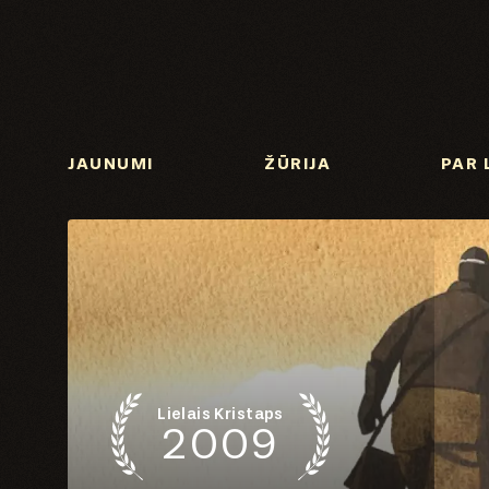
JAUNUMI
ŽŪRIJA
PAR 
Lielais Kristaps
2009