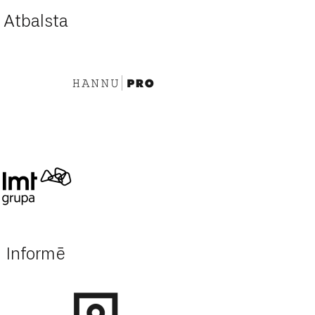
Atbalsta
Informē