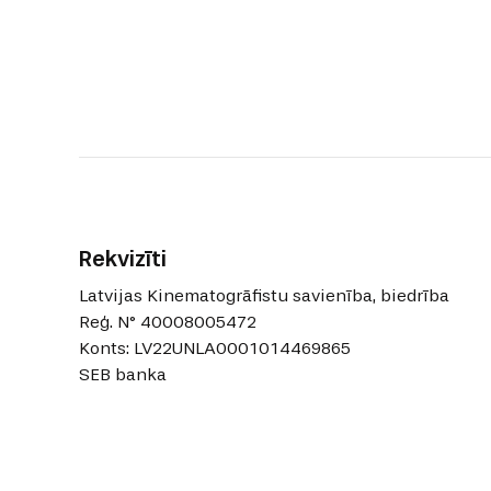
Rekvizīti
Latvijas Kinematogrāfistu savienība, biedrība
Reģ. N° 40008005472
Konts: LV22UNLA0001014469865
SEB banka