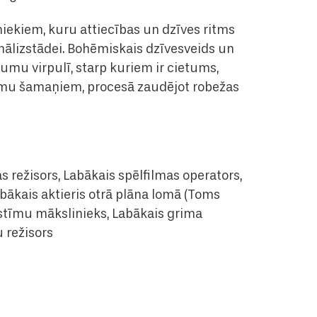
iekiem, kuru attiecības un dzīves ritms
onālizstādei. Bohēmiskais dzīvesveids un
umu virpulī, starp kuriem ir cietums,
āmu šamaņiem, procesā zaudējot robežas
 režisors, Labākais spēlfilmas operators,
abākais aktieris otrā plāna lomā (Toms
ostīmu mākslinieks, Labākais grima
 režisors