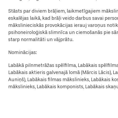
Stāsts par diviem brāļiem, laikmetīgajiem mākslin
eskalējas laikā, kad brāļi veido darbus savai pers
mākslinieciskās provokācijas ierauj varoņus notik
psihoneiroloģiskā slimnīca un ciemošanās pie s
starp normalitāti un vājprātu.
Nominācijas:
Labākā pilnmetrāžas spēlfilma, Labākais spēlfilmas
Labākais aktieris galvenajā lomā (Mārcis Lācis), L
Auniņš), Labākais filmas mākslinieks, Labākais k
mākslinieks, Labākais komponists, Labākais skaņu