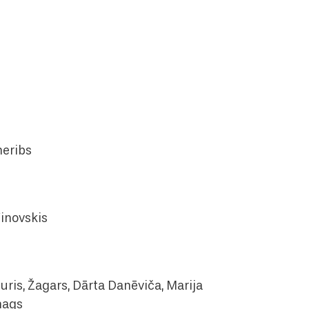
neribs
Vinovskis
uris, Žagars, Dārta Danēviča, Marija
nags